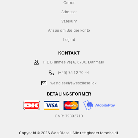
Ordrer
Adresser
Varekurv
Ansøg om Sælger konto
Log ud
KONTAKT
H E Bluhmes Vej 6, 6700, Danmark
(+45) 75 12 70 44
westdiesel@westdiesel.dk
BETALINGSFORMER
CVR: 79393710
Copyright © 2026 WestDiesel. Alle rettigheder forbeholdt.