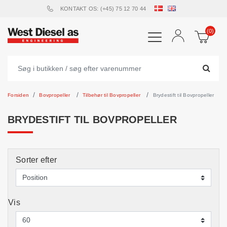
KONTAKT OS: (+45) 75 12 70 44
(0)
Forsiden
Bovpropeller
Tilbehør til Bovpropeller
Brydestift til Bovpropeller
BRYDESTIFT TIL BOVPROPELLER
Sorter efter
Vis