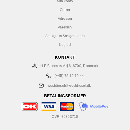
Min konto
Ordrer
Adresser
Varekurv
Ansøg om Sælger konto
Log ud
KONTAKT
H E Bluhmes Vej 6, 6700, Danmark
(+45) 75 12 70 44
westdiesel@westdiesel.dk
BETALINGSFORMER
CVR: 79393710