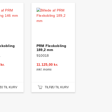
xkobling
PRM Flexkobling
189,2 mm
1
910018
kr.
11.125,00 kr.
inkl. moms
ØJ TIL KURV
TILFØJ TIL KURV