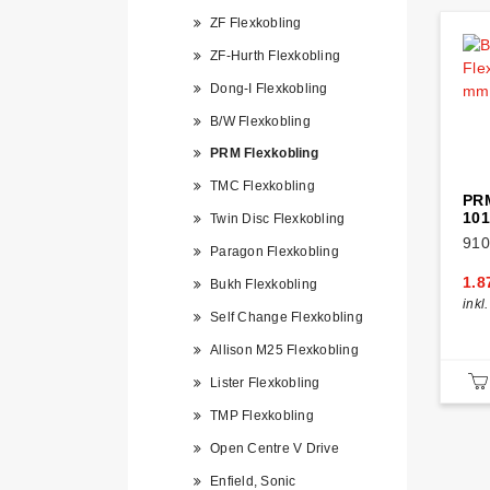
ZF Flexkobling
ZF-Hurth Flexkobling
Dong-I Flexkobling
B/W Flexkobling
PRM Flexkobling
TMC Flexkobling
PRM
101
Twin Disc Flexkobling
910
Paragon Flexkobling
1.8
Bukh Flexkobling
inkl
Self Change Flexkobling
Allison M25 Flexkobling
Lister Flexkobling
TMP Flexkobling
Open Centre V Drive
Enfield, Sonic