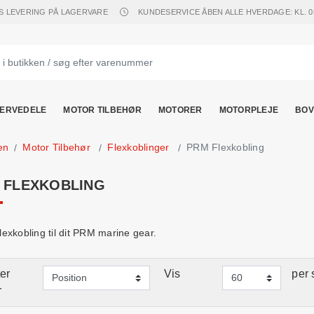
S LEVERING PÅ LAGERVARE
KUNDESERVICE ÅBEN ALLE HVERDAGE: KL. 08.
ERVEDELE
MOTOR TILBEHØR
MOTORER
MOTORPLEJE
BOV
en
Motor Tilbehør
Flexkoblinger
PRM Flexkobling
 FLEXKOBLING
exkobling til dit PRM marine gear.
er
Vis
per 
r