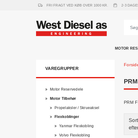
FRI FRAGT VED KØB OVER 1000 KR.
2-3 DAGE
MOTOR RES
Forsid
VAREGRUPPER
PRM
Motor Reservedele
Motor Tilbehør
PRM Fl
Propelaksler / Skrueaksel
Flexkoblinger
Sort
Yanmar Flexkobling
efte
Volvo Flexkobling