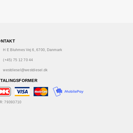
ONTAKT
H E Bluhmes Vej 6, 6700, Danmark
(+45) 75 12 70 44
westdiesel@westdiesel.dk
ETALINGSFORMER
R: 79393710