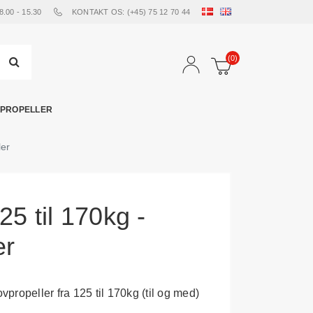
00 - 15.30
KONTAKT OS: (+45) 75 12 70 44
(0)
PROPELLER
ler
25 til 170kg -
er
ovpropeller fra 125 til 170kg (til og med)