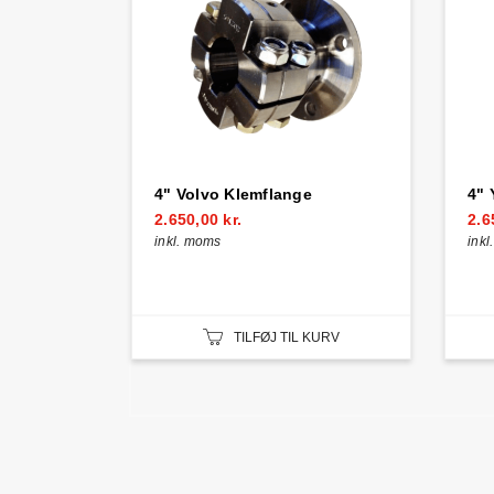
4" Volvo Klemflange
4" 
2.650,00 kr.
2.6
inkl. moms
ink
TILFØJ TIL KURV