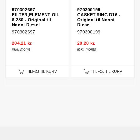
970302697
970300199
FILTER,ELEMENT OIL
GASKET,RING D16 -
6.280 - Original til
Original til Nanni
Nanni Diesel
Diesel
970302697
970300199
204,21 kr.
20,20 kr.
inkl. moms
inkl. moms
TILFØJ TIL KURV
TILFØJ TIL KURV