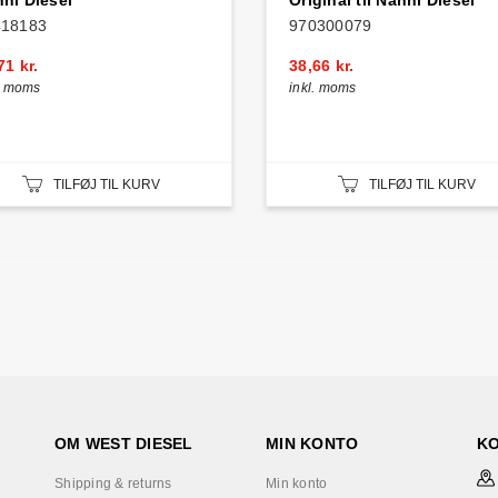
ni Diesel
Original til Nanni Diesel
418183
970300079
71 kr.
38,66 kr.
l. moms
inkl. moms
TILFØJ TIL KURV
TILFØJ TIL KURV
OM WEST DIESEL
MIN KONTO
K
Shipping & returns
Min konto