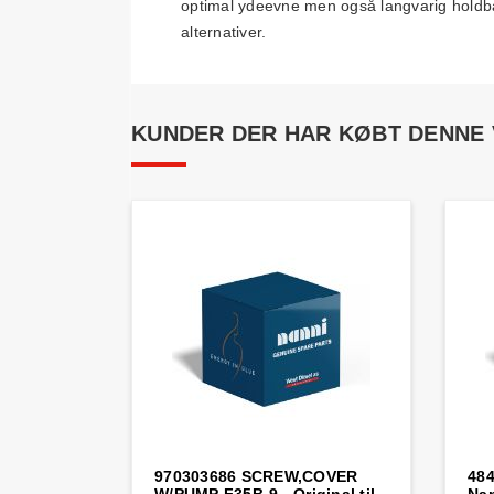
optimal ydeevne men også langvarig holdbarh
alternativer.
KUNDER DER HAR KØBT DENNE
970303686 SCREW,COVER
484