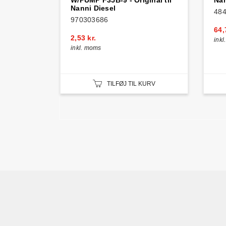
W/PUMP F35B-9 - Original til
Nan
Nanni Diesel
48
970303686
64,
2,53 kr.
ink
inkl. moms
TILFØJ TIL KURV