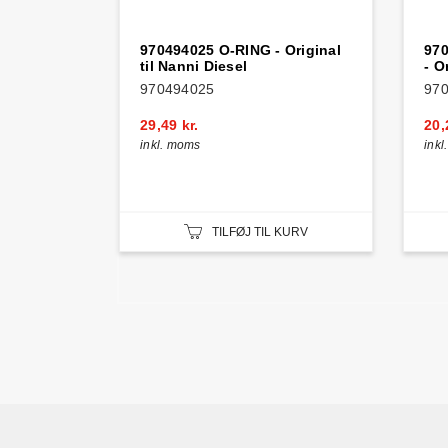
970494025 O-RING - Original
97
til Nanni Diesel
- O
970494025
97
29,49 kr.
20,
inkl. moms
ink
TILFØJ TIL KURV