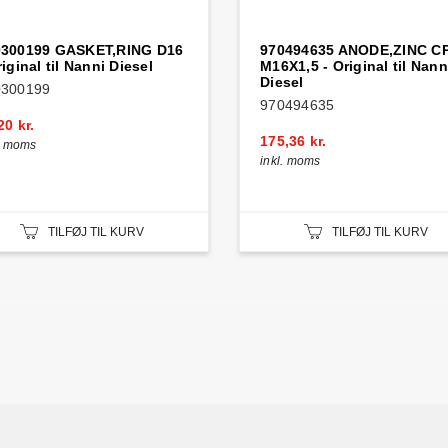
0300199 GASKET,RING D16
970494635 ANODE,ZINC C
riginal til Nanni Diesel
M16X1,5 - Original til Nann
Diesel
0300199
970494635
20 kr.
175,36 kr.
l. moms
inkl. moms
TILFØJ TIL KURV
TILFØJ TIL KURV