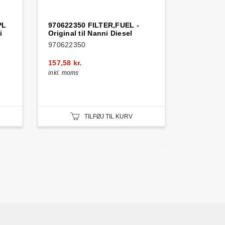
PL
970622350 FILTER,FUEL -
i
Original til Nanni Diesel
970622350
157,58 kr.
inkl. moms
TILFØJ TIL KURV