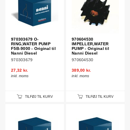
970303679 O-
970604530
RING,WATER PUMP
IMPELLER,WATER
F5B-9000 - Original til
PUMP - Original til
Nanni Diesel
Nanni Diesel
970303679
970604530
27,32 kr.
389,00 kr.
inkl. moms
inkl. moms
TILFØJ TIL KURV
TILFØJ TIL KURV