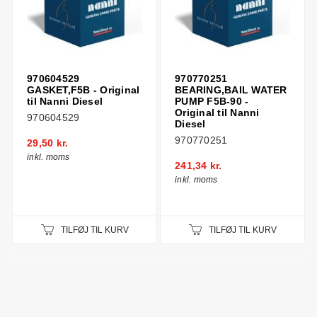
970604529
970770251
GASKET,F5B - Original
BEARING,BAIL WATER
til Nanni Diesel
PUMP F5B-90 -
Original til Nanni
970604529
Diesel
970770251
29,50 kr.
inkl. moms
241,34 kr.
inkl. moms
TILFØJ TIL KURV
TILFØJ TIL KURV