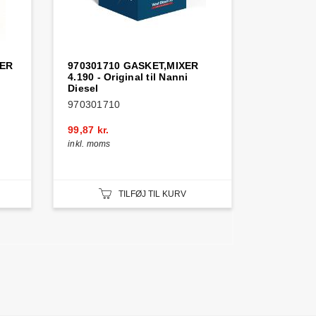
TER
970301710 GASKET,MIXER
4.190 - Original til Nanni
Diesel
970301710
99,87 kr.
inkl. moms
TILFØJ TIL KURV