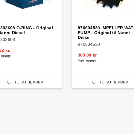
302608 O-RING - Original
970604530 IMPELLER,WA
 Nanni Diesel
PUMP - Original til Nanni
Diesel
0302608
970604530
62 kr.
389,00 kr.
l. moms
inkl. moms
TILFØJ TIL KURV
TILFØJ TIL KURV