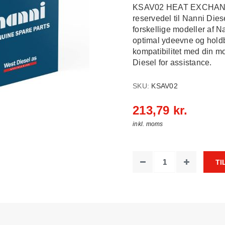
KSAV02 HEAT EXCHANGE
reservedel til Nanni Die
forskellige modeller af Na
optimal ydeevne og holdb
kompatibilitet med din m
Diesel for assistance.
SKU:
KSAV02
213,79 kr.
inkl. moms
TI