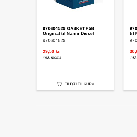
970604529 GASKET,F5B -
970
Original til Nanni Diesel
til
970604529
97
29,50 kr.
30,
inkl. moms
ink
TILFØJ TIL KURV