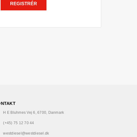
REGISTRÉR
ONTAKT
H E Bluhmes Vej 6, 6700, Danmark
(+45) 75 12 70 44
westdiesel@westdiesel.dk