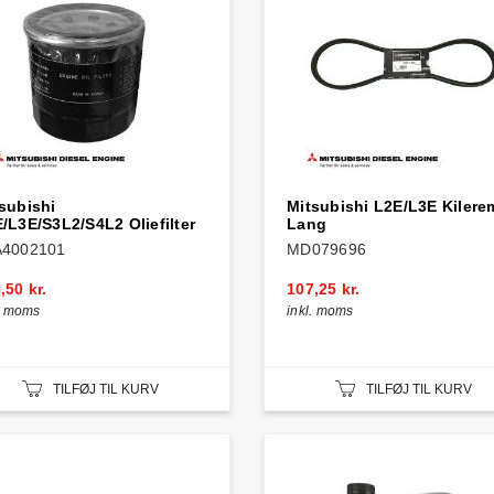
subishi
Mitsubishi L2E/L3E Kilere
/L3E/S3L2/S4L2 Oliefilter
Lang
A4002101
MD079696
,50 kr.
107,25 kr.
l. moms
inkl. moms
TILFØJ TIL KURV
TILFØJ TIL KURV