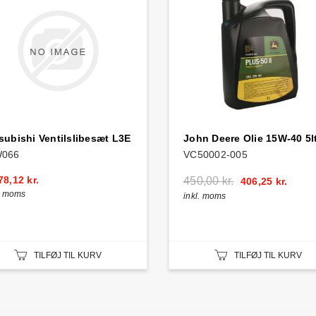
subishi Ventilslibesæt L3E
John Deere Olie 15W-40 5lt
W066
VC50002-005
78,12 kr.
450,00 kr.
406,25 kr.
l. moms
inkl. moms
TILFØJ TIL KURV
TILFØJ TIL KURV