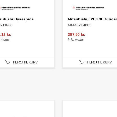
subishi Dysespids
Mitsubishi L2E/L3E Gløder
603660
MM43214803
,12 kr.
287,50 kr.
l. moms
inkl. moms
TILFØJ TIL KURV
TILFØJ TIL KURV