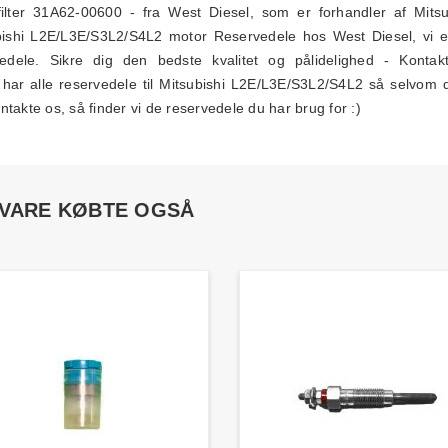
ilter 31A62-00600 - fra West Diesel, som er forhandler af Mitsu
ishi L2E/L3E/S3L2/S4L2 motor Reservedele hos West Diesel, vi er 
vedele. Sikre dig den bedste kvalitet og pålidelighed - Konta
har alle reservedele til Mitsubishi L2E/L3E/S3L2/S4L2 så selvom d
takte os, så finder vi de reservedele du har brug for :)
 VARE KØBTE OGSÅ