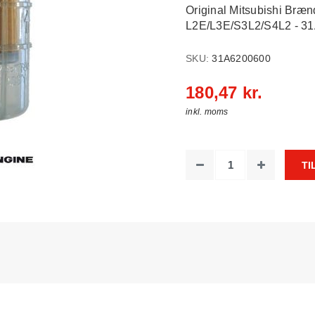
Original Mitsubishi Brænds
L2E/L3E/S3L2/S4L2 - 3
SKU:
31A6200600
180,47 kr.
inkl. moms
TI