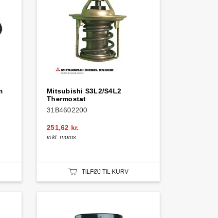
m
Mitsubishi S3L2/S4L2
Thermostat
31B4602200
251,62 kr.
inkl. moms
TILFØJ TIL KURV