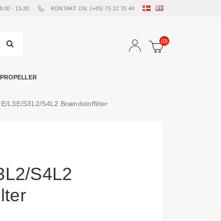
00 - 15.30
KONTAKT OS: (+45) 75 12 70 44
(0)
PROPELLER
2E/L3E/S3L2/S4L2 Brændstoffilter
3L2/S4L2
lter