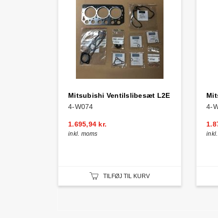
Mitsubishi Ventilslibesæt L2E
Mit
4-W074
4-
1.695,94 kr.
1.8
inkl. moms
ink
TILFØJ TIL KURV