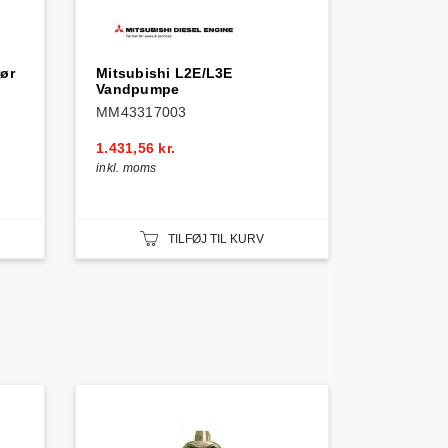
ør
Mitsubishi L2E/L3E
Vandpumpe
MM43317003
1.431,56 kr.
inkl. moms
TILFØJ TIL KURV