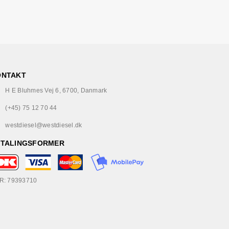
ONTAKT
H E Bluhmes Vej 6, 6700, Danmark
(+45) 75 12 70 44
westdiesel@westdiesel.dk
ETALINGSFORMER
R: 79393710