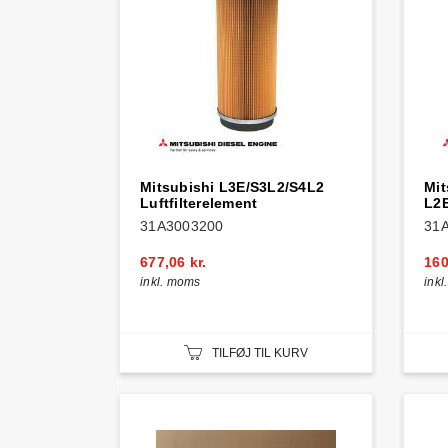
Mitsubishi L3E/S3L2/S4L2
Mit
Luftfilterelement
L2E
31A3003200
31
677,06 kr.
160
inkl. moms
ink
TILFØJ TIL KURV