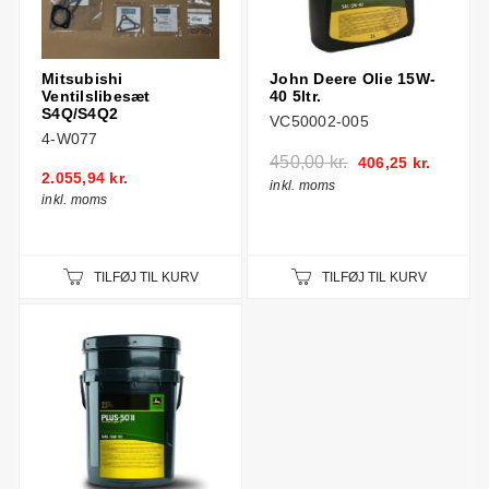
Mitsubishi
John Deere Olie 15W-
Ventilslibesæt
40 5ltr.
S4Q/S4Q2
VC50002-005
4-W077
450,00 kr.
406,25 kr.
2.055,94 kr.
inkl. moms
inkl. moms
TILFØJ TIL KURV
TILFØJ TIL KURV