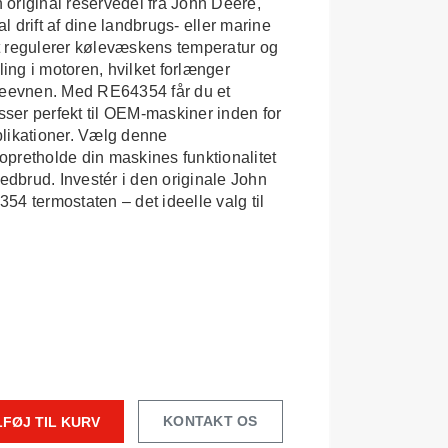
original reservedel fra John Deere,
al drift af dine landbrugs- eller marine
t regulerer kølevæskens temperatur og
ling i motoren, hvilket forlænger
ydeevnen. Med RE64354 får du et
asser perfekt til OEM-maskiner inden for
likationer. Vælg denne
t opretholde din maskines funktionalitet
brud. Investér i den originale John
4 termostaten – det ideelle valg til
KONTAKT OS
LFØJ TIL KURV