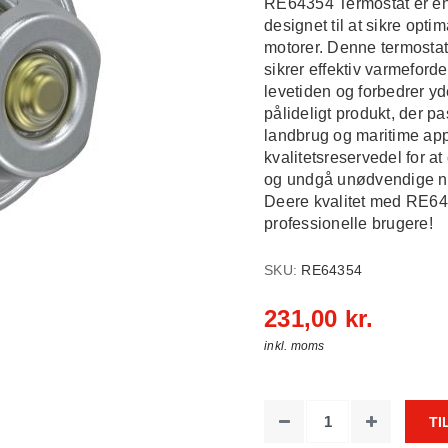
RE64354 Termostat er en 
designet til at sikre optim
motorer. Denne termosta
sikrer effektiv varmeforde
levetiden og forbedrer 
pålideligt produkt, der p
landbrug og maritime app
kvalitetsreservedel for a
og undgå unødvendige ned
Deere kvalitet med RE6435
professionelle brugere!
SKU:
RE64354
231,00 kr.
inkl. moms
TI