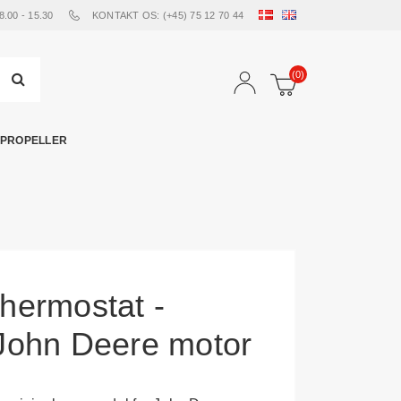
00 - 15.30
KONTAKT OS: (+45) 75 12 70 44
(0)
PROPELLER
ermostat -
l John Deere motor