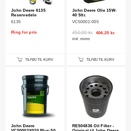
John Deere 6135
John Deere Olie 15W-
Reservedele
40 5ltr.
6135
VC50002-005
Ring for pris
450,00 kr.
406,25 kr.
inkl. moms
TILFØJ TIL KURV
TILFØJ TIL KURV
John Deere
RE504836 Oil Filter -
VC50002X020 Plus-50
Original til John Deere