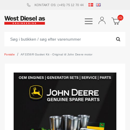
KONTAKT OS: (+45) 75 12 70 44
(0)
Forside
AF3356R Gasket Kit - Original til John Deere motor