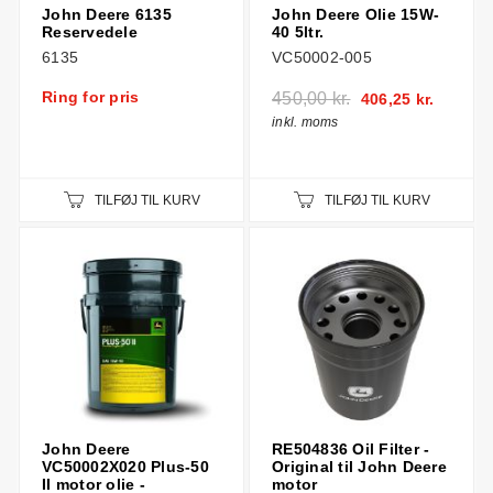
John Deere 6135
John Deere Olie 15W-
Reservedele
40 5ltr.
6135
VC50002-005
Ring for pris
450,00 kr.
406,25 kr.
inkl. moms
TILFØJ TIL KURV
TILFØJ TIL KURV
John Deere
RE504836 Oil Filter -
VC50002X020 Plus-50
Original til John Deere
II motor olie -
motor