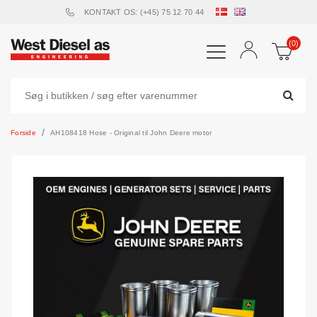
KONTAKT OS: (+45) 75 12 70 44
(0)
Forside
AH108418 Hose - Original til John Deere motor