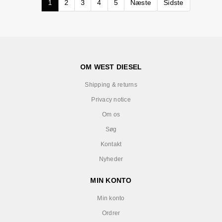
1
2
3
4
5
Næste
Sidste
OM WEST DIESEL
Shipping & returns
Privacy notice
Om os
Søg
Kontakt
Nyheder
MIN KONTO
Min konto
Ordrer