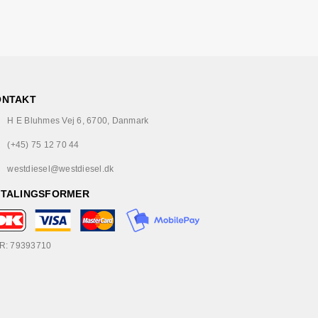
ONTAKT
H E Bluhmes Vej 6, 6700, Danmark
(+45) 75 12 70 44
westdiesel@westdiesel.dk
ETALINGSFORMER
R: 79393710