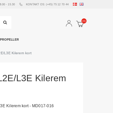
00 - 15.30
KONTAKT OS: (+45) 75 12 70 44
(0)
PROPELLER
2E/L3E Kilerem kort
 L2E/L3E Kilerem
L3E Kilerem kort - MD017-016