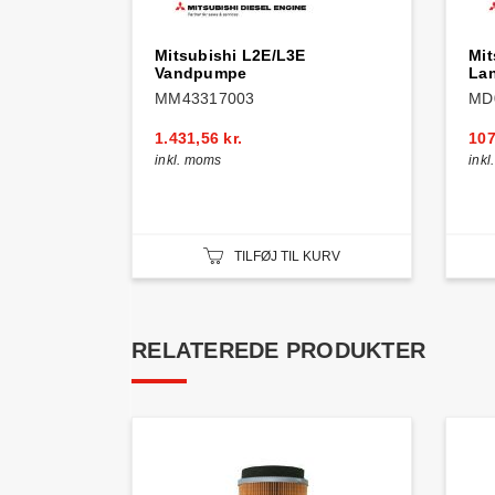
Mitsubishi L2E/L3E
Mit
Vandpumpe
La
MM43317003
MD
1.431,56 kr.
107
inkl. moms
ink
TILFØJ TIL KURV
RELATEREDE PRODUKTER