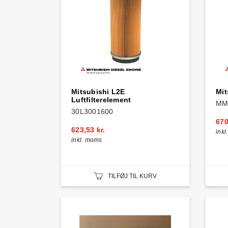
Mitsubishi L2E
Mit
Luftfilterelement
MM
30L3001600
670
623,53 kr.
ink
inkl. moms
TILFØJ TIL KURV