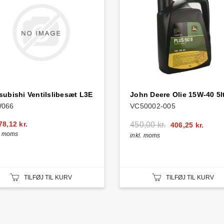
subishi Ventilslibesæt L3E
John Deere Olie 15W-40 5lt
W066
VC50002-005
78,12 kr.
450,00 kr.
406,25 kr.
l. moms
inkl. moms
TILFØJ TIL KURV
TILFØJ TIL KURV