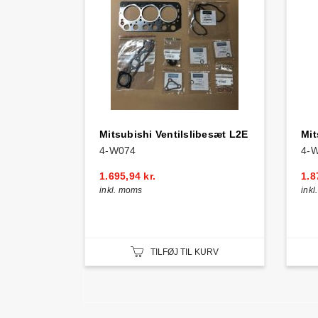
Mitsubishi Ventilslibesæt L2E
Mit
4-W074
4-
1.695,94 kr.
1.8
inkl. moms
ink
TILFØJ TIL KURV