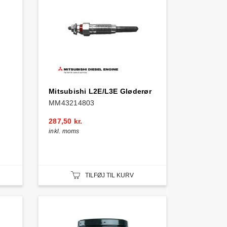
Mitsubishi L2E/L3E Gløderør
MM43214803
287,50 kr.
inkl. moms
TILFØJ TIL KURV