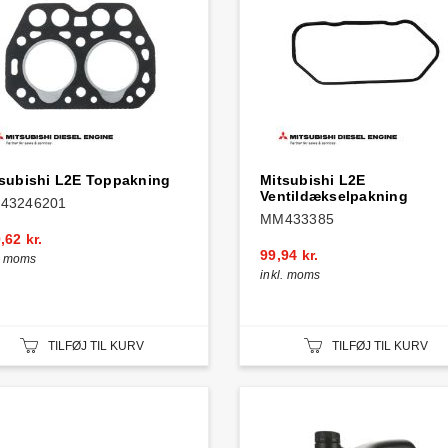
subishi L2E Toppakning
Mitsubishi L2E
Ventildækselpakning
43246201
MM433385
,62 kr.
99,94 kr.
l. moms
inkl. moms
TILFØJ TIL KURV
TILFØJ TIL KURV