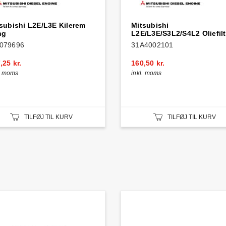
subishi L2E/L3E Kilerem
Mitsubishi
ng
L2E/L3E/S3L2/S4L2 Oliefilt
079696
31A4002101
,25 kr.
160,50 kr.
l. moms
inkl. moms
TILFØJ TIL KURV
TILFØJ TIL KURV