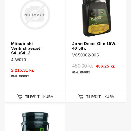
Mitsubishi
John Deere Olie 15W-
Ventilslibesæt
40 5ltr.
S4L/S4L2
VC50002-005
4-W070
450,00 kr.
406,25 kr.
2.215,31 kr.
inkl. moms
inkl. moms
TILFØJ TIL KURV
TILFØJ TIL KURV