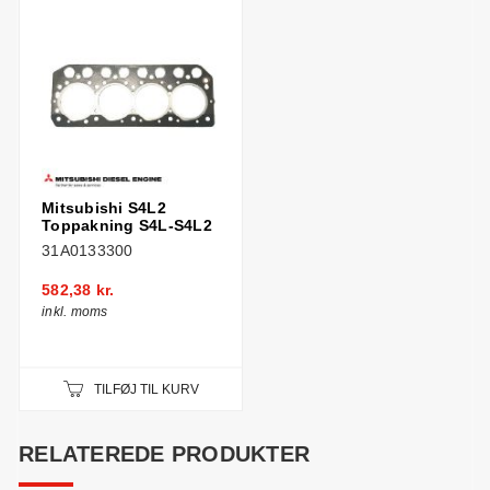
Mitsubishi S4L2
Toppakning S4L-S4L2
31A0133300
582,38 kr.
inkl. moms
TILFØJ TIL KURV
RELATEREDE PRODUKTER