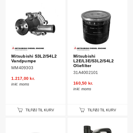
Mitsubishi S3L2/S4L2
Mitsubishi
Vandpumpe
L2E/L3E/S3L2/S4L2
Oliefilter
MM409303
31A4002101
1.217,00 kr.
160,50 kr.
inkl. moms
inkl. moms
TILFØJ TIL KURV
TILFØJ TIL KURV