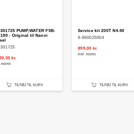
0301725 PUMP,WATER F5B-
Service kit 200T N4.40
.190 - Original til Nanni
8-860025004
sel
0301725
899,00 kr.
inkl. moms
80,30 kr.
l. moms
TILFØJ TIL KURV
TILFØJ TIL KURV