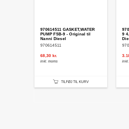
970614511 GASKET,WATER
97
PUMP F5B-9 - Original til
9 4
Nanni Diesel
Die
970614511
97
68,30 kr.
3.1
inkl. moms
ink
TILFØJ TIL KURV