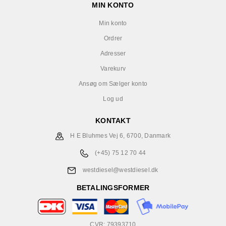
MIN KONTO
Min konto
Ordrer
Adresser
Varekurv
Ansøg om Sælger konto
Log ud
KONTAKT
H E Bluhmes Vej 6, 6700, Danmark
(+45) 75 12 70 44
westdiesel@westdiesel.dk
BETALINGSFORMER
CVR: 79393710