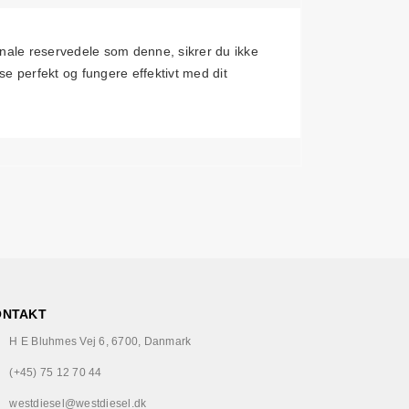
ale reservedele som denne, sikrer du ikke
se perfekt og fungere effektivt med dit
ONTAKT
H E Bluhmes Vej 6, 6700, Danmark
(+45) 75 12 70 44
westdiesel@westdiesel.dk