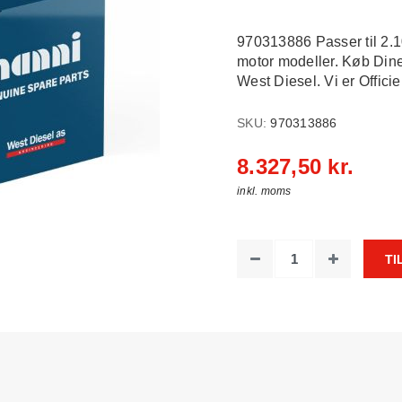
970313886 Passer til 2.1
motor modeller. Køb Din
West Diesel. Vi er Officiel
SKU:
970313886
8.327,50 kr.
inkl. moms
TI