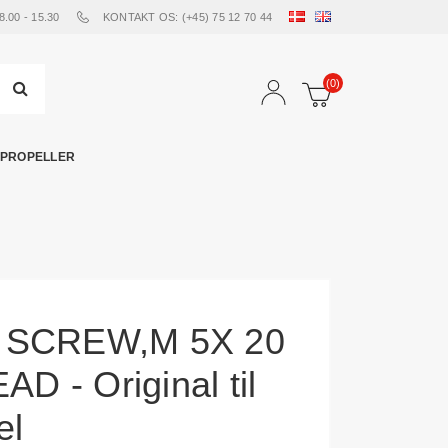
00 - 15.30
KONTAKT OS: (+45) 75 12 70 44
(0)
PROPELLER
 SCREW,M 5X 20
 - Original til
el