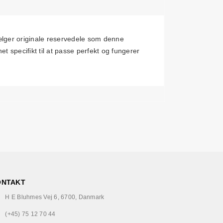
lger originale reservedele som denne
t specifikt til at passe perfekt og fungerer
ONTAKT
H E Bluhmes Vej 6, 6700, Danmark
(+45) 75 12 70 44