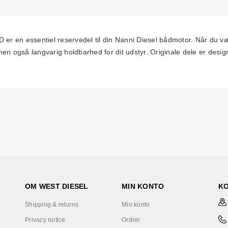
n essentiel reservedel til din Nanni Diesel bådmotor. Når du væ
n også langvarig holdbarhed for dit udstyr. Originale dele er designe
OM WEST DIESEL
MIN KONTO
K
Shipping & returns
Min konto
Privacy notice
Ordrer