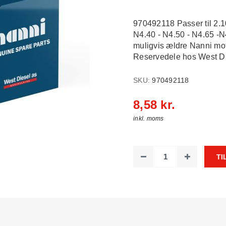
970492118 Passer til 2.10
N4.40 - N4.50 - N4.65 -N
muligvis ældre Nanni mot
Reservedele hos West Dies
SKU:
970492118
8,58 kr.
inkl. moms
TI